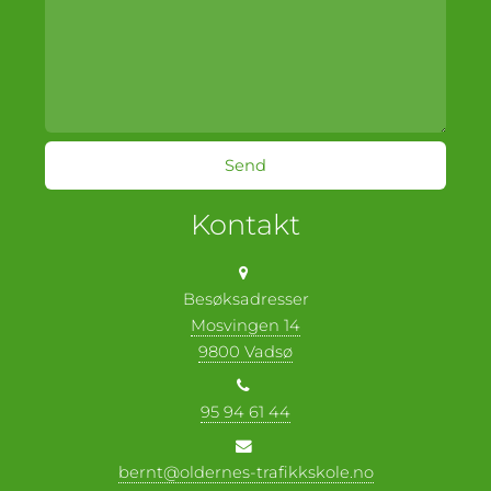
Kontakt
Besøksadresser
Mosvingen 14
9800 Vadsø
95 94 61 44
bernt@oldernes-trafikkskole.no