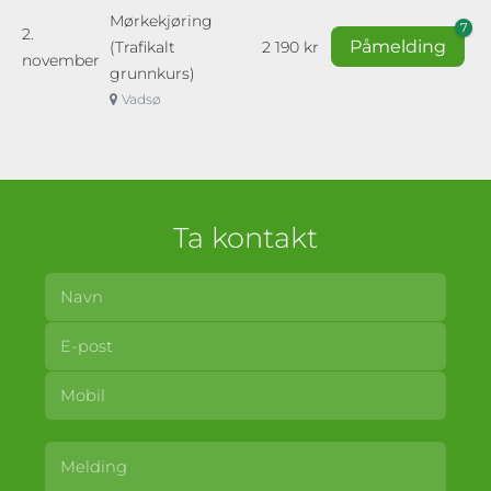
Mørkekjøring
7
2.
Påmelding
(Trafikalt
2 190 kr
november
grunnkurs)
Vadsø
Ta kontakt