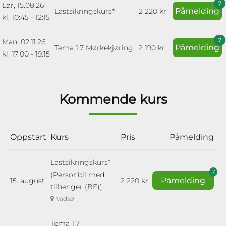
7
Lør, 15.08.26
Påmelding
Lastsikringskurs*
2 220 kr
kl. 10:45 - 12:15
7
Man, 02.11.26
Påmelding
Tema 1.7 Mørkekjøring
2 190 kr
kl. 17:00 - 19:15
Kommende kurs
Oppstart
Kurs
Pris
Påmelding
Lastsikringskurs*
7
(Personbil med
Påmelding
15. august
2 220 kr
tilhenger (BE))
Vadsø
Tema 1.7