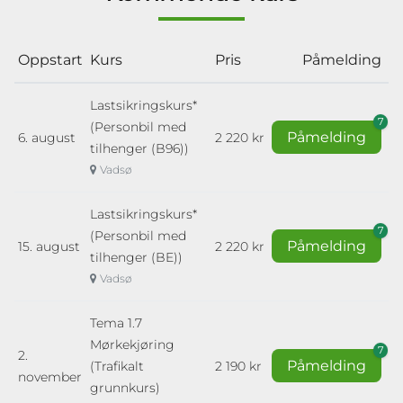
Oppstart
Kurs
Pris
Påmelding
Lastsikringskurs*
7
(Personbil med
Påmelding
6. august
2 220 kr
tilhenger (B96))
Vadsø
Lastsikringskurs*
7
(Personbil med
Påmelding
15. august
2 220 kr
tilhenger (BE))
Vadsø
Tema 1.7
Mørkekjøring
7
2.
Påmelding
(Trafikalt
2 190 kr
november
grunnkurs)