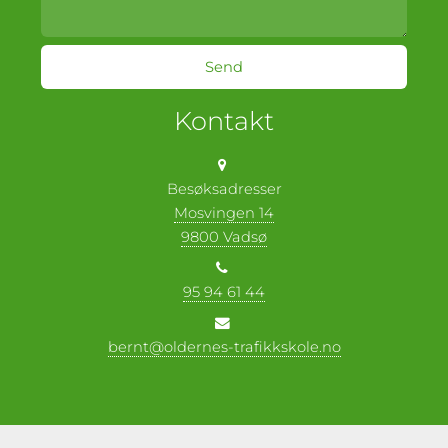
Kontakt
Besøksadresser
Mosvingen 14
9800 Vadsø
95 94 61 44
bernt@oldernes-trafikkskole.no