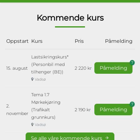
Kommende kurs
Oppstart
Kurs
Pris
Påmelding
Lastsikringskurs*
7
(Personbil med
Påmelding
15. august
2 220 kr
tilhenger (BE))
Vadsø
Tema 1.7
Mørkekjøring
7
2.
Påmelding
(Trafikalt
2 190 kr
november
grunnkurs)
Vadsø
Se alle våre kommende kurs