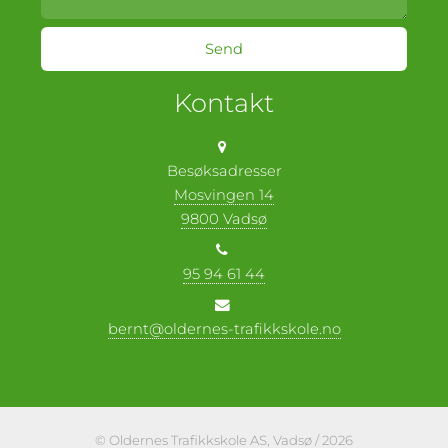
Kontakt
Besøksadresser
Mosvingen 14
9800 Vadsø
95 94 61 44
bernt@oldernes-trafikkskole.no
© Oldernes Trafikkskole AS, Vadsø / 2026